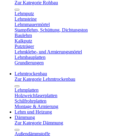
Zur Kategorie Rohbau
Lehmputz
Lehmsteine
Lehmmauermörtel
Stampflehm, Schüttung, Dichtungston
Baulehm
Kalkputz
Putzträger
Lehmklebe- und Armierungsmörtel
Lehmbauplatten
Grundierungen
Lehmtrockenbau
Zur Kategorie Lehmtrockenbau
Lehmplatten
Holzweichfaserplatten
Schilfrohrplatten
Montage & Armierung
Lehm und Heizung
Dämmung
Zur Kategorie Dämmung
Außendämmstoffe