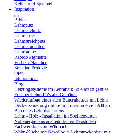
Kellen und Spachtel
Inspiration
Bilder
Lehmputz
Lehmedelputz
Lehmfarbe
Lehmstreichputz
Lehmbauplatten
Lehmsteine
Rapido Pigmente
Vorher / Nachher
Sonstige Projekte
Öfen
International
Blog
Heizungssysteme im Lehmbau: So einfach geht es
Frischer Lehm für's alte Gemäuer
Wiederaufbau eines alten Bauernhauses mit Lehm
Deckensanierung mit Lehm im Gründerzeit-Altbau
Bau eines Lehmbackofens
Lehm - Holz - Installation im Sophiengarten
Nullenergiehaus aus natürlichen Baustoffen
Fachwerkhaus am Wildbach
Wohn-Küche mit Gewölbe in Lehmtrockenbau mit