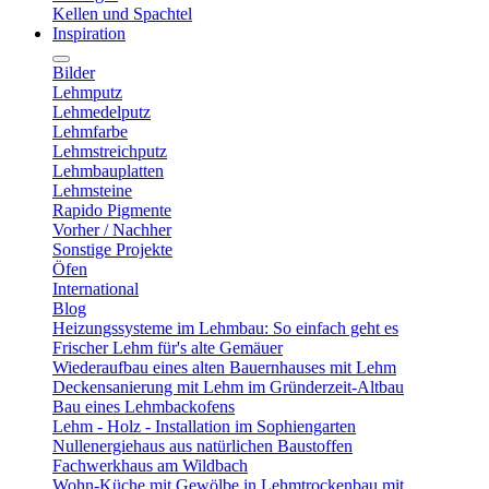
Kellen und Spachtel
Inspiration
Bilder
Lehmputz
Lehmedelputz
Lehmfarbe
Lehmstreichputz
Lehmbauplatten
Lehmsteine
Rapido Pigmente
Vorher / Nachher
Sonstige Projekte
Öfen
International
Blog
Heizungssysteme im Lehmbau: So einfach geht es
Frischer Lehm für's alte Gemäuer
Wiederaufbau eines alten Bauernhauses mit Lehm
Deckensanierung mit Lehm im Gründerzeit-Altbau
Bau eines Lehmbackofens
Lehm - Holz - Installation im Sophiengarten
Nullenergiehaus aus natürlichen Baustoffen
Fachwerkhaus am Wildbach
Wohn-Küche mit Gewölbe in Lehmtrockenbau mit