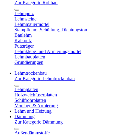
Zur Kategorie Rohbau
Lehmputz
Lehmsteine
Lehmmauermörtel
Stampflehm, Schüttung, Dichtungston
Baulehm
Kalkputz
Putzträger
Lehmklebe- und Armierungsmörtel
Lehmbauplatten
Grundierungen
Lehmtrockenbau
Zur Kategorie Lehmtrockenbau
Lehmplatten
Holzweichfaserplatten
Schilfrohrplatten
Montage & Armierung
Lehm und Heizung
Dämmung
Zur Kategorie Dämmung
Außendämmstoffe