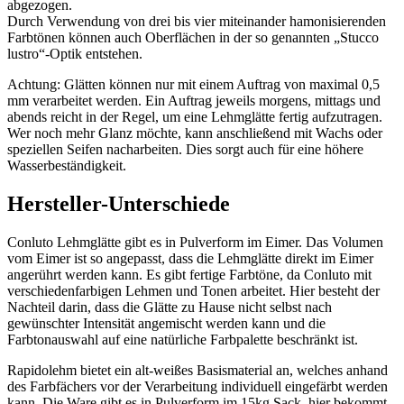
abgezogen.
Durch Verwendung von drei bis vier miteinander hamonisierenden
Farbtönen können auch Oberflächen in der so genannten „Stucco
lustro“-Optik entstehen.
Achtung: Glätten können nur mit einem Auftrag von maximal 0,5
mm verarbeitet werden. Ein Auftrag jeweils morgens, mittags und
abends reicht in der Regel, um eine Lehmglätte fertig aufzutragen.
Wer noch mehr Glanz möchte, kann anschließend mit Wachs oder
speziellen Seifen nacharbeiten. Dies sorgt auch für eine höhere
Wasserbeständigkeit.
Hersteller-Unterschiede
Conluto Lehmglätte gibt es in Pulverform im Eimer. Das Volumen
vom Eimer ist so angepasst, dass die Lehmglätte direkt im Eimer
angerührt werden kann. Es gibt fertige Farbtöne, da Conluto mit
verschiedenfarbigen Lehmen und Tonen arbeitet. Hier besteht der
Nachteil darin, dass die Glätte zu Hause nicht selbst nach
gewünschter Intensität angemischt werden kann und die
Farbtonauswahl auf eine natürliche Farbpalette beschränkt ist.
Rapidolehm bietet ein alt-weißes Basismaterial an, welches anhand
des Farbfächers vor der Verarbeitung individuell eingefärbt werden
kann. Die Ware gibt es in Pulverform im 15kg Sack, hier bekommt