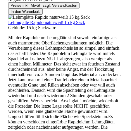
Preise inkl. MwSt. zzgl. Versandkosten
In den Warenkorb
Lehmglätte Rapido naturweiß 15 kg Sack
Gebinde:
15 kg Sackware
Mit der Rapidolehm Lehmglätte sind sowohl einfarbige als
auch marmorierte Oberflächengestaltungen möglich. Die
Verarbeitung dieses Lehmspachtels ist so simpel und einfach,
das schafft Jeder.Die Rapidolehm Lehmglätte wird mittels
Spachtel auf nahezu NULL abgezogen, also weniger als
einen halben Millimeter. Das sieht zwar im feuchten Zustand
durchscheinend aus, aber keine Angst, mit der Trocknung
innerhalb von ca. 2 Stunden fängt das Material an zu decken.
Jetzt kann man mit einer Traufel oder einem Metallspachtel
eventuelle Grate und Rillen abschaben oder wer will auch
abschleifen. Danach wird die Spachtelung der Lehmglätte
wiederholt und nach wiederum 2 Stunden geschabt oder
geschliffen. Wer es perfekt "Arschglatt" möchte, wiederholt
die Prozedur. Die letzte Lage sollte NICHT geschliffen
werden, wenn eine glänzende Fläche gewünscht wird.
Ungeschliffen fühlt sich die Fläche wie Speckstein an.Es
können verschieden eingefärbte Rapidolehm Lehmglätten
zeitgleich oder nacheinander aufgetragen werden. Die