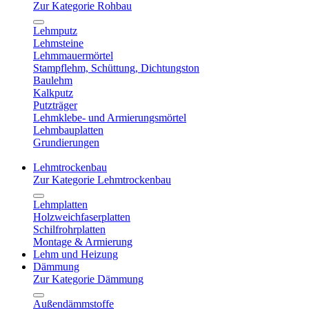
Zur Kategorie Rohbau
Lehmputz
Lehmsteine
Lehmmauermörtel
Stampflehm, Schüttung, Dichtungston
Baulehm
Kalkputz
Putzträger
Lehmklebe- und Armierungsmörtel
Lehmbauplatten
Grundierungen
Lehmtrockenbau
Zur Kategorie Lehmtrockenbau
Lehmplatten
Holzweichfaserplatten
Schilfrohrplatten
Montage & Armierung
Lehm und Heizung
Dämmung
Zur Kategorie Dämmung
Außendämmstoffe