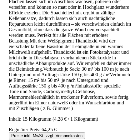
Flächen lassen sich im Anschluss wachsen, polieren oder
verseifen und können so matt oder in Hochglanz wunderbare
Effekte erzielen. Die Spachteltechnik ergibt unzählige
Kellenansätze, dadurch lassen sich auch nachträgliche
Reparaturen leicht durchführen – sie verschwinden einfach im
Gesamtbild, ohne dass die ganze Wand neu verspachtelt
werden muss. Perfekt für alle Flächen mit erhöhter
Belastung.Mit dem Weißpigment Titandioxid wird der
eierschalenfarbene Basiston der Lehmglätte in ein warmes
Milchweiß aufgehellt. Titandioxid ist ein Fotokatalysator und
bricht die in Dieselabgasen vorhandenen Stickoxide in
unschädliche Abbauprodukte auf. Wir empfehlen daher immer
die Beimischung.Verbrauch je Sack: 30 m² bis 100 m je nach
Untergrund und Auftragsstärke 150 g bis 400 g /m²Verbrauch
je Eimer: 15 m² bis 50 m² je nach Untergrund und
Auftragsstärke 150 g bis 400 g /m²Inhaltsstoffe: spezielle
Tone und Sande, Carboxymethyl-Cellulose,
Marmormehleerhältlich in trockener Pulverform, sowie fertig
angerührt im Eimer naturweiß oder im Wunschfarbton und
mit Zuschlägen ( z.B. Glimmer )
Inhalt:
15 Kilogramm
(4,28 € / 1 Kilogramm)
Regulärer Preis:
64,25 €
Preise inkl. MwSt. zzgl. Versandkosten