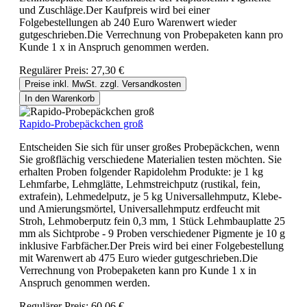
und Zuschläge.Der Kaufpreis wird bei einer
Folgebestellungen ab 240 Euro Warenwert wieder
gutgeschrieben.Die Verrechnung von Probepaketen kann pro
Kunde 1 x in Anspruch genommen werden.
Regulärer Preis:
27,30 €
Preise inkl. MwSt. zzgl. Versandkosten
In den Warenkorb
Rapido-Probepäckchen groß
Entscheiden Sie sich für unser großes Probepäckchen, wenn
Sie großflächig verschiedene Materialien testen möchten. Sie
erhalten Proben folgender Rapidolehm Produkte: je 1 kg
Lehmfarbe, Lehmglätte, Lehmstreichputz (rustikal, fein,
extrafein), Lehmedelputz, je 5 kg Universallehmputz, Klebe-
und Amierungsmörtel, Universallehmputz erdfeucht mit
Stroh, Lehmoberputz fein 0,3 mm, 1 Stück Lehmbauplatte 25
mm als Sichtprobe - 9 Proben verschiedener Pigmente je 10 g
inklusive Farbfächer.Der Preis wird bei einer Folgebestellung
mit Warenwert ab 475 Euro wieder gutgeschrieben.Die
Verrechnung von Probepaketen kann pro Kunde 1 x in
Anspruch genommen werden.
Regulärer Preis:
60,06 €