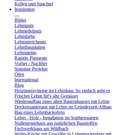
Kellen und Spachtel
Inspiration
Bilder
Lehmputz
Lehmedelputz
Lehmfarbe
Lehmstreichputz
Lehmbauplatten
Lehmsteine
Rapido Pigmente
Vorher / Nachher
Sonstige Projekte
Öfen
International
Blog
Heizungssysteme im Lehmbau: So einfach geht es
Frischer Lehm für's alte Gemäuer
Wiederaufbau eines alten Bauernhauses mit Lehm
Deckensanierung mit Lehm im Gründerzeit-Altbau
Bau eines Lehmbackofens
Lehm - Holz - Installation im Sophiengarten
Nullenergiehaus aus natürlichen Baustoffen
Fachwerkhaus am Wildbach
Wohn-Küche mit Gewölbe in Lehmtrockenbau mit