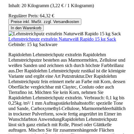
Inhalt:
20 Kilogramm
(3,22 € / 1 Kilogramm)
Regulärer Preis:
64,32 €
Preise inkl. MwSt. zzgl. Versandkosten
In den Warenkorb
Lehmstreichputz extrafein Naturweiß Rapido 15 kg Sack
Gebinde:
15 kg Sackware
Rapidolehm Lehmstreichputz extrafein Rapidolehm
Lehmstreichputze bestehen aus Marmormehlen, Zellulose und
weißen Sanden und zeichnen sich durch höchste Farbbrillanz
aus.Der Rapidolehm Lehmstreichputz rustikal ist die körnigste
Variante und ergibt eine Art Putzstruktur.Der Rapidolehm
Lehmstreichputz fein erinnert mehr an Farbe mit Korn, dessen
Oberfläche vergleichbar mit Claytec, Conluto oder auch
Tierrafino ist. Möchten Sie kein Korn, nehmen Sie
Rapidolehm Lehmstreichputz extrafein. Verbrauch: 0,1 kg bis
0,25kg /m²/ 1 mm AuftragsstärkeInhaltsstoffe: spezielle Tone
und Sande, Carboxymethyl-Cellulose, Marmormehleerhältlich
in trockener Pulverform, sowie fertig angerührt im Eimer im
Wunschfarbton AnwendungRapidolehm Lehmstreichputz
lässt sich ganz einfach mit Rolle, Pinsel oder Glättkelle
auftragen. Mischen Sie für zusammenhängende Flächen