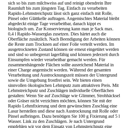
sich so bis zum milchweiss auf und reinigt obendrein Ihre
Raumluft bis zum jüngsten Tag. Einfach zu verarbeiten
Rapido-Lehmstreichputz lässt sich ganz einfach mit Rolle,
Pinsel oder Glättkelle auftragen. Angemischtes Material bleibt
abgedeckt einige Tage verarbeitbar, danach kippt es
biologisch um. Zur Konservierung kann man je Sack max.
0,4 l Rapido-Wasserglas zusetzen. Dies härtet auch die
Oberfläche zusätzlich. Nach Beendigung der Arbeiten können
die Reste zum Trocknen auf einer Folie verteilt werden. Im
ausgetrockneten Zustand können sie erneut eingetütet werden
und sind so unbegrenzt lagerfähig und können jederzeit durch
Einsumpfen wieder verarbeitbar gemacht werden. Für
zusammenhängende Flächen sollte ausreichend Material in
einer Charge angemischt werden. Während der gesamten
Verarbeitung und Austrocknungszeit müssen der Untergrund
sowie die Umgebung frostfrei sein. Wir bieten einen
sinnvollen ökologischen Lehmputz zum attraktiven Preis. Mit
Lehmstreichputz und Zuschlägen individuelle Oberflächen
gestalten: Wenn Sie auf Zuschläge wie Glimmer, Strohhäcksel
oder Gräser nicht verzichten möchten, können Sie mit der
Rapido Lehmfixierung und dem gewünschten Zuschlag eine
Lasur herstellen und diese nach Austrocknung mit Rolle oder
Pinsel aufbringen. Dazu benötigen Sie 100 g Fixierung auf 5 l
Wasser. Link zu den Zuschlägen. Je nach Untergrund
empfehlen wir vor dem Einsatz von Lehmstreichputz eine