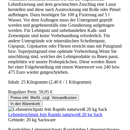
Lehmfixierung und dem gewünschten Zuschlag eine Lasur
herstellen und diese nach Austrocknung mit Rolle oder Pinsel
aufbringen. Dazu benötigen Sie 100 g Fixierung auf 5 l
Wasser. Vor dem Auftragen muss der Untergrund geprüft
werden und gegebenenfalls eine Grundierung aufgetragen
werden. Für Lehmputz und unbehandelten Kalk- und
Zementputz sind keine Vorbehandlung erforderlich. Für
andere Untergründe wie mineralischen Scheibenputz,
Gipsputz, Gipskarton oder Fliesen erreicht man mit Putzgrund
bzw. Superputzgrund eine optimale Vorbereitung.Wenn Sie
unschlüssig sind, welches der Lehmprodukte zu Ihnen passt,
empfehlen wir unsere Probepäckchen. Diese werden Ihnen
bei einer Folgebestellung mit einem Warenwert von 240 bzw.
475 Euro wieder gutgeschrieben.
Inhalt:
25 Kilogramm
(2,40 € / 1 Kilogramm)
Regulärer Preis:
59,95 €
Preise inkl. MwSt. zzgl. Versandkosten
In den Warenkorb
Lehmstreichputz fein Rapido naturweiß 20 kg Sack
Gebinde:
20 kg Sackware
Rapidolehm Lehmstreichputz Rapidolehm Lehmstreichputze