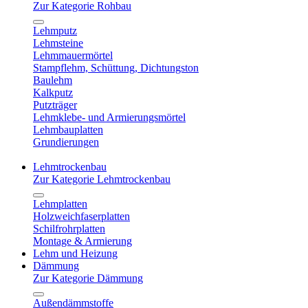
Zur Kategorie Rohbau
Lehmputz
Lehmsteine
Lehmmauermörtel
Stampflehm, Schüttung, Dichtungston
Baulehm
Kalkputz
Putzträger
Lehmklebe- und Armierungsmörtel
Lehmbauplatten
Grundierungen
Lehmtrockenbau
Zur Kategorie Lehmtrockenbau
Lehmplatten
Holzweichfaserplatten
Schilfrohrplatten
Montage & Armierung
Lehm und Heizung
Dämmung
Zur Kategorie Dämmung
Außendämmstoffe