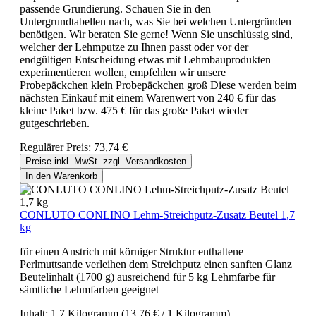
passende Grundierung. Schauen Sie in den
Untergrundtabellen nach, was Sie bei welchen Untergründen
benötigen. Wir beraten Sie gerne! Wenn Sie unschlüssig sind,
welcher der Lehmputze zu Ihnen passt oder vor der
endgültigen Entscheidung etwas mit Lehmbauprodukten
experimentieren wollen, empfehlen wir unsere
Probepäckchen klein Probepäckchen groß Diese werden beim
nächsten Einkauf mit einem Warenwert von 240 € für das
kleine Paket bzw. 475 € für das große Paket wieder
gutgeschrieben.
Regulärer Preis:
73,74 €
Preise inkl. MwSt. zzgl. Versandkosten
In den Warenkorb
CONLUTO CONLINO Lehm-Streichputz-Zusatz Beutel 1,7
kg
für einen Anstrich mit körniger Struktur enthaltene
Perlmuttsande verleihen dem Streichputz einen sanften Glanz
Beutelinhalt (1700 g) ausreichend für 5 kg Lehmfarbe für
sämtliche Lehmfarben geeignet
Inhalt:
1.7 Kilogramm
(13,76 € / 1 Kilogramm)