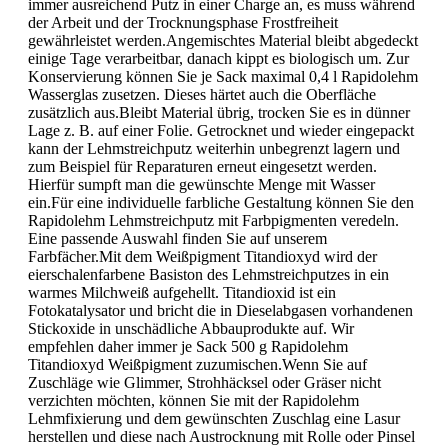
immer ausreichend Putz in einer Charge an, es muss während
der Arbeit und der Trocknungsphase Frostfreiheit
gewährleistet werden.Angemischtes Material bleibt abgedeckt
einige Tage verarbeitbar, danach kippt es biologisch um. Zur
Konservierung können Sie je Sack maximal 0,4 l Rapidolehm
Wasserglas zusetzen. Dieses härtet auch die Oberfläche
zusätzlich aus.Bleibt Material übrig, trocken Sie es in dünner
Lage z. B. auf einer Folie. Getrocknet und wieder eingepackt
kann der Lehmstreichputz weiterhin unbegrenzt lagern und
zum Beispiel für Reparaturen erneut eingesetzt werden.
Hierfür sumpft man die gewünschte Menge mit Wasser
ein.Für eine individuelle farbliche Gestaltung können Sie den
Rapidolehm Lehmstreichputz mit Farbpigmenten veredeln.
Eine passende Auswahl finden Sie auf unserem
Farbfächer.Mit dem Weißpigment Titandioxyd wird der
eierschalenfarbene Basiston des Lehmstreichputzes in ein
warmes Milchweiß aufgehellt. Titandioxid ist ein
Fotokatalysator und bricht die in Dieselabgasen vorhandenen
Stickoxide in unschädliche Abbauprodukte auf. Wir
empfehlen daher immer je Sack 500 g Rapidolehm
Titandioxyd Weißpigment zuzumischen.Wenn Sie auf
Zuschläge wie Glimmer, Strohhäcksel oder Gräser nicht
verzichten möchten, können Sie mit der Rapidolehm
Lehmfixierung und dem gewünschten Zuschlag eine Lasur
herstellen und diese nach Austrocknung mit Rolle oder Pinsel