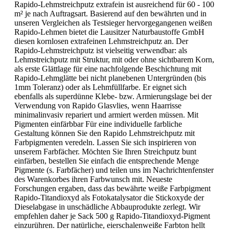
Rapido-Lehmstreichputz extrafein ist ausreichend für 60 - 100
m² je nach Auftragsart. Basierend auf den bewährten und in
unseren Vergleichen als Testsieger hervorgegangenen weißen
Rapido-Lehmen bietet die Lausitzer Naturbaustoffe GmbH
diesen kornlosen extrafeinen Lehmstreichputz an. Der
Rapido-Lehmstreichputz ist vielseitig verwendbar: als
Lehmstreichputz mit Struktur, mit oder ohne sichtbarem Korn,
als erste Glättlage für eine nachfolgende Beschichtung mit
Rapido-Lehmglätte bei nicht planebenen Untergründen (bis
1mm Toleranz) oder als Lehmfüllfarbe. Er eignet sich
ebenfalls als superdünne Klebe- bzw. Armierungslage bei der
Verwendung von Rapido Glasvlies, wenn Haarrisse
minimalinvasiv repariert und armiert werden müssen. Mit
Pigmenten einfärbbar Für eine individuelle farbliche
Gestaltung können Sie den Rapido Lehmstreichputz mit
Farbpigmenten veredeln. Lassen Sie sich inspirieren von
unserem Farbfächer. Möchten Sie Ihren Streichputz bunt
einfärben, bestellen Sie einfach die entsprechende Menge
Pigmente (s. Farbfächer) und teilen uns im Nachrichtenfenster
des Warenkorbes ihren Farbwunsch mit. Neueste
Forschungen ergaben, dass das bewährte weiße Farbpigment
Rapido-Titandioxyd als Fotokatalysator die Stickoxyde der
Dieselabgase in unschädliche Abbauprodukte zerlegt. Wir
empfehlen daher je Sack 500 g Rapido-Titandioxyd-Pigment
einzurühren. Der natürliche, eierschalenweiße Farbton hellt