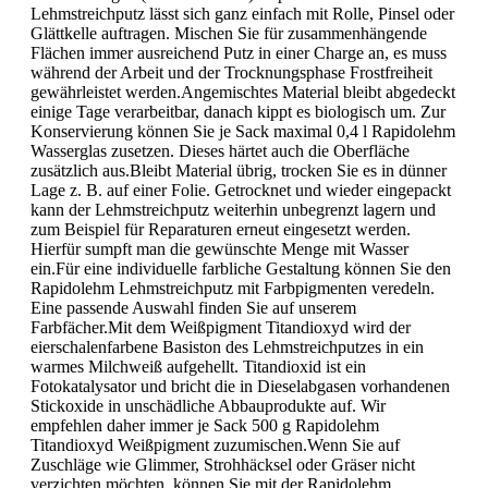
Lehmstreichputz lässt sich ganz einfach mit Rolle, Pinsel oder
Glättkelle auftragen. Mischen Sie für zusammenhängende
Flächen immer ausreichend Putz in einer Charge an, es muss
während der Arbeit und der Trocknungsphase Frostfreiheit
gewährleistet werden.Angemischtes Material bleibt abgedeckt
einige Tage verarbeitbar, danach kippt es biologisch um. Zur
Konservierung können Sie je Sack maximal 0,4 l Rapidolehm
Wasserglas zusetzen. Dieses härtet auch die Oberfläche
zusätzlich aus.Bleibt Material übrig, trocken Sie es in dünner
Lage z. B. auf einer Folie. Getrocknet und wieder eingepackt
kann der Lehmstreichputz weiterhin unbegrenzt lagern und
zum Beispiel für Reparaturen erneut eingesetzt werden.
Hierfür sumpft man die gewünschte Menge mit Wasser
ein.Für eine individuelle farbliche Gestaltung können Sie den
Rapidolehm Lehmstreichputz mit Farbpigmenten veredeln.
Eine passende Auswahl finden Sie auf unserem
Farbfächer.Mit dem Weißpigment Titandioxyd wird der
eierschalenfarbene Basiston des Lehmstreichputzes in ein
warmes Milchweiß aufgehellt. Titandioxid ist ein
Fotokatalysator und bricht die in Dieselabgasen vorhandenen
Stickoxide in unschädliche Abbauprodukte auf. Wir
empfehlen daher immer je Sack 500 g Rapidolehm
Titandioxyd Weißpigment zuzumischen.Wenn Sie auf
Zuschläge wie Glimmer, Strohhäcksel oder Gräser nicht
verzichten möchten, können Sie mit der Rapidolehm