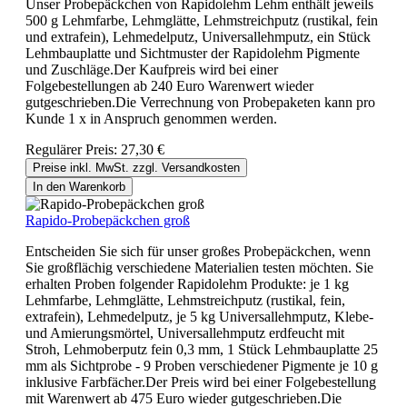
Unser Probepäckchen von Rapidolehm Lehm enthält jeweils
500 g Lehmfarbe, Lehmglätte, Lehmstreichputz (rustikal, fein
und extrafein), Lehmedelputz, Universallehmputz, ein Stück
Lehmbauplatte und Sichtmuster der Rapidolehm Pigmente
und Zuschläge.Der Kaufpreis wird bei einer
Folgebestellungen ab 240 Euro Warenwert wieder
gutgeschrieben.Die Verrechnung von Probepaketen kann pro
Kunde 1 x in Anspruch genommen werden.
Regulärer Preis:
27,30 €
Preise inkl. MwSt. zzgl. Versandkosten
In den Warenkorb
Rapido-Probepäckchen groß
Entscheiden Sie sich für unser großes Probepäckchen, wenn
Sie großflächig verschiedene Materialien testen möchten. Sie
erhalten Proben folgender Rapidolehm Produkte: je 1 kg
Lehmfarbe, Lehmglätte, Lehmstreichputz (rustikal, fein,
extrafein), Lehmedelputz, je 5 kg Universallehmputz, Klebe-
und Amierungsmörtel, Universallehmputz erdfeucht mit
Stroh, Lehmoberputz fein 0,3 mm, 1 Stück Lehmbauplatte 25
mm als Sichtprobe - 9 Proben verschiedener Pigmente je 10 g
inklusive Farbfächer.Der Preis wird bei einer Folgebestellung
mit Warenwert ab 475 Euro wieder gutgeschrieben.Die