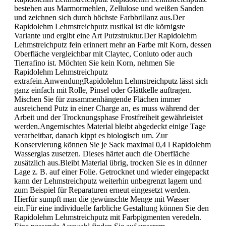
bestehen aus Marmormehlen, Zellulose und weißen Sanden
und zeichnen sich durch höchste Farbbrillanz aus.Der
Rapidolehm Lehmstreichputz rustikal ist die körnigste
Variante und ergibt eine Art Putzstruktur.Der Rapidolehm
Lehmstreichputz fein erinnert mehr an Farbe mit Korn, dessen
Oberfläche vergleichbar mit Claytec, Conluto oder auch
Tierrafino ist. Möchten Sie kein Korn, nehmen Sie
Rapidolehm Lehmstreichputz
extrafein.AnwendungRapidolehm Lehmstreichputz lässt sich
ganz einfach mit Rolle, Pinsel oder Glättkelle auftragen.
Mischen Sie für zusammenhängende Flächen immer
ausreichend Putz in einer Charge an, es muss während der
Arbeit und der Trocknungsphase Frostfreiheit gewährleistet
werden.Angemischtes Material bleibt abgedeckt einige Tage
verarbeitbar, danach kippt es biologisch um. Zur
Konservierung können Sie je Sack maximal 0,4 l Rapidolehm
Wasserglas zusetzen. Dieses härtet auch die Oberfläche
zusätzlich aus.Bleibt Material übrig, trocken Sie es in dünner
Lage z. B. auf einer Folie. Getrocknet und wieder eingepackt
kann der Lehmstreichputz weiterhin unbegrenzt lagern und
zum Beispiel für Reparaturen erneut eingesetzt werden.
Hierfür sumpft man die gewünschte Menge mit Wasser
ein.Für eine individuelle farbliche Gestaltung können Sie den
Rapidolehm Lehmstreichputz mit Farbpigmenten veredeln.