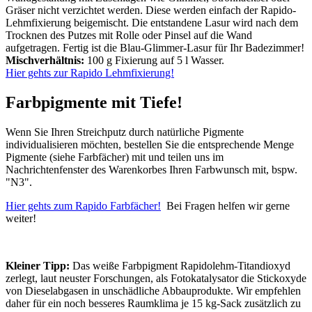
Gräser nicht verzichtet werden. Diese werden einfach der Rapido-
Lehmfixierung beigemischt. Die entstandene Lasur wird nach dem
Trocknen des Putzes mit Rolle oder Pinsel auf die Wand
aufgetragen. Fertig ist die Blau-Glimmer-Lasur für Ihr Badezimmer!
Mischverhältnis:
100 g Fixierung auf 5 l Wasser.
Hier gehts zur Rapido Lehmfixierung!
Farbpigmente mit Tiefe!
Wenn Sie Ihren Streichputz durch natürliche Pigmente
individualisieren möchten, bestellen Sie die entsprechende Menge
Pigmente (siehe Farbfächer) mit und teilen uns im
Nachrichtenfenster des Warenkorbes Ihren Farbwunsch mit, bspw.
"N3".
Hier gehts zum Rapido Farbfächer!
Bei Fragen helfen wir gerne
weiter!
Kleiner Tipp:
Das weiße Farbpigment Rapidolehm-Titandioxyd
zerlegt, laut neuster Forschungen, als Fotokatalysator die Stickoxyde
von Dieselabgasen in unschädliche Abbauprodukte. Wir empfehlen
daher für ein noch besseres Raumklima je 15 kg-Sack zusätzlich zu