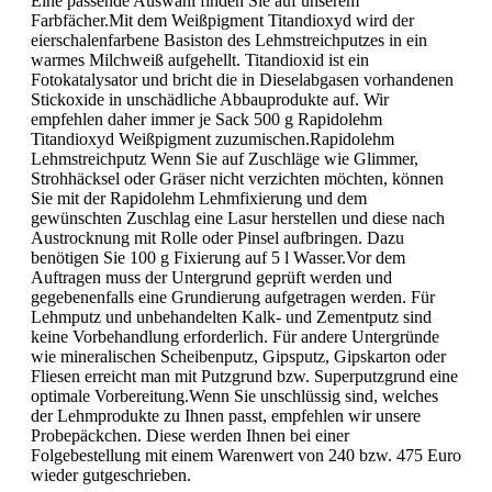
Eine passende Auswahl finden Sie auf unserem
Farbfächer.Mit dem Weißpigment Titandioxyd wird der
eierschalenfarbene Basiston des Lehmstreichputzes in ein
warmes Milchweiß aufgehellt. Titandioxid ist ein
Fotokatalysator und bricht die in Dieselabgasen vorhandenen
Stickoxide in unschädliche Abbauprodukte auf. Wir
empfehlen daher immer je Sack 500 g Rapidolehm
Titandioxyd Weißpigment zuzumischen.Rapidolehm
Lehmstreichputz Wenn Sie auf Zuschläge wie Glimmer,
Strohhäcksel oder Gräser nicht verzichten möchten, können
Sie mit der Rapidolehm Lehmfixierung und dem
gewünschten Zuschlag eine Lasur herstellen und diese nach
Austrocknung mit Rolle oder Pinsel aufbringen. Dazu
benötigen Sie 100 g Fixierung auf 5 l Wasser.Vor dem
Auftragen muss der Untergrund geprüft werden und
gegebenenfalls eine Grundierung aufgetragen werden. Für
Lehmputz und unbehandelten Kalk- und Zementputz sind
keine Vorbehandlung erforderlich. Für andere Untergründe
wie mineralischen Scheibenputz, Gipsputz, Gipskarton oder
Fliesen erreicht man mit Putzgrund bzw. Superputzgrund eine
optimale Vorbereitung.Wenn Sie unschlüssig sind, welches
der Lehmprodukte zu Ihnen passt, empfehlen wir unsere
Probepäckchen. Diese werden Ihnen bei einer
Folgebestellung mit einem Warenwert von 240 bzw. 475 Euro
wieder gutgeschrieben.