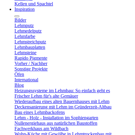
Kellen und Spachtel
Inspiration
Bilder
Lehmputz
Lehmedelputz
Lehmfarbe
Lehmstreichputz
Lehmbauplatten
Lehmsteine
Rapido Pigmente
Vorher / Nachher
Sonstige Projekte
Öfen
International
Blog
Heizungssysteme im Lehmbau: So einfach geht es
Frischer Lehm für's alte Gemäuer
Wiederaufbau eines alten Bauernhauses mit Lehm
Deckensanierung mit Lehm im Gründerzeit-Altbau
Bau eines Lehmbackofens
Lehm - Holz - Installation im Sophiengarten
Nullenergiehaus aus natürlichen Baustoffen
Fachwerkhaus am Wildbach
Wohn-Küche mit Gewölbe in Lehmtrockenbau mit