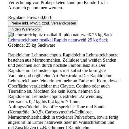
Verrechnung von Probepaketen kann pro Kunde 1 x in
Anspruch genommen werden.
Regulärer Preis:
60,06 €
Preise inkl. MwSt. zzgl. Versandkosten
In den Warenkorb
Lehmstreichputz rustikal Rapido naturweiß 25 kg Sack
Gebinde:
25 kg Sackware
Rapidolehm Lehmstreichputz Rapidolehm Lehmstreichputze
bestehen aus Marmormehlen, Zellulose und weißen Sanden
und zeichnen sich durch höchste Farbbrillanz aus.Der
Rapidolehm Lehmstreichputz rustikal ist die körnigste
Variante und ergibt eine Art Putzstruktur.Der Rapidolehm
Lehmstreichputz fein erinnert mehr an Farbe mit Korn, dessen
Oberfläche vergleichbar mit Claytec, Conluto oder auch
Tierrafino ist. Möchten Sie kein Korn, nehmen Sie
Rapidolehm Lehmstreichputz extrafein.Anwendung
Verbrauch: 0,2 kg bis 0,4 kg /m²/ 1 mm
AuftragsstärkeInhaltsstoffe: spezielle Tone und Sande
(Korngröße: 0-0,5), Carboxymethyl-Cellulose,
Marmormehleerhältlich in trockener Pulverform, sowie fertig
angerührt im Eimer naturweiß oder im Wunschfarbton und
mit Zuschlägen ( z.B. Glimmer ) Rapidolehm