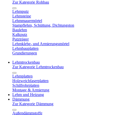
Zur Kategorie Rohbau
Lehmputz
Lehmsteine
Lehmmauermörtel
Stampflehm, Schüttung, Dichtungston
Baulehm
Kalkputz
Putzträger
Lehmklebe- und Armierungsmörtel
Lehmbauplatten
Grundierungen
Lehmtrockenbau
Zur Kategorie Lehmtrockenbau
Lehmplatten
Holzweichfaserplatten
Schilfrohrplatten
Montage & Armierung
Lehm und Heizung
Dämmung
Zur Kategorie Dämmung
Außendämmstoffe