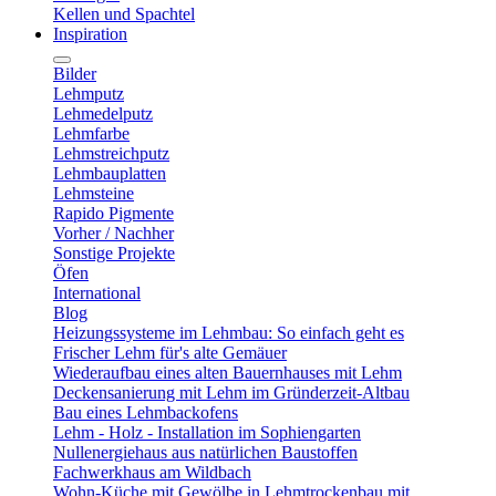
Kellen und Spachtel
Inspiration
Bilder
Lehmputz
Lehmedelputz
Lehmfarbe
Lehmstreichputz
Lehmbauplatten
Lehmsteine
Rapido Pigmente
Vorher / Nachher
Sonstige Projekte
Öfen
International
Blog
Heizungssysteme im Lehmbau: So einfach geht es
Frischer Lehm für's alte Gemäuer
Wiederaufbau eines alten Bauernhauses mit Lehm
Deckensanierung mit Lehm im Gründerzeit-Altbau
Bau eines Lehmbackofens
Lehm - Holz - Installation im Sophiengarten
Nullenergiehaus aus natürlichen Baustoffen
Fachwerkhaus am Wildbach
Wohn-Küche mit Gewölbe in Lehmtrockenbau mit