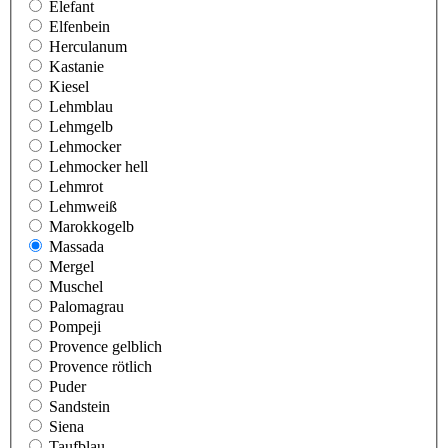
Elefant
Elfenbein
Herculanum
Kastanie
Kiesel
Lehmblau
Lehmgelb
Lehmocker
Lehmocker hell
Lehmrot
Lehmweiß
Marokkogelb
Massada
Mergel
Muschel
Palomagrau
Pompeji
Provence gelblich
Provence rötlich
Puder
Sandstein
Siena
Taufblau