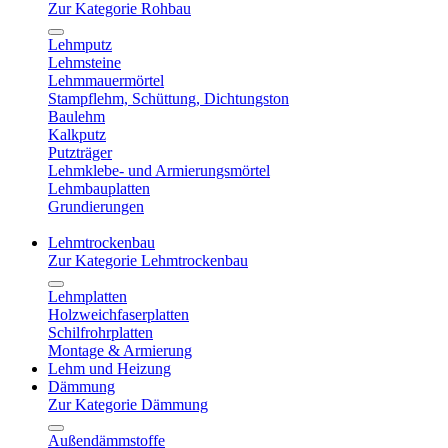
Zur Kategorie Rohbau
Lehmputz
Lehmsteine
Lehmmauermörtel
Stampflehm, Schüttung, Dichtungston
Baulehm
Kalkputz
Putzträger
Lehmklebe- und Armierungsmörtel
Lehmbauplatten
Grundierungen
Lehmtrockenbau
Zur Kategorie Lehmtrockenbau
Lehmplatten
Holzweichfaserplatten
Schilfrohrplatten
Montage & Armierung
Lehm und Heizung
Dämmung
Zur Kategorie Dämmung
Außendämmstoffe