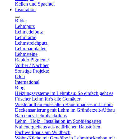
Kellen und Spachtel
Inspiration
Bilder
Lehmputz
Lehmedelputz
Lehmfarbe
Lehmstreichputz
Lehmbauplatten
Lehmsteine
Rapido Pigmente
Vorher / Nachher
Sonstige Projekte
Öfen
International
Blog
Heizungssysteme im Lehmbau: So einfach geht es
Frischer Lehm für's alte Gemäuer
Wiederaufbau eines alten Bauernhauses mit Lehm
Deckensanierung mit Lehm im Gründerzeit-Altbau
Bau eines Lehmbackofens
Lehm - Holz - Installation im Sophiengarten
Nullenergiehaus aus natürlichen Baustoffen
Fachwerkhaus am Wildbach
Wohn-Küche mit Gewölbe in Lehmtrockenbau mit