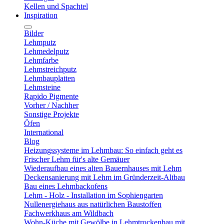
Kellen und Spachtel
Inspiration
Bilder
Lehmputz
Lehmedelputz
Lehmfarbe
Lehmstreichputz
Lehmbauplatten
Lehmsteine
Rapido Pigmente
Vorher / Nachher
Sonstige Projekte
Öfen
International
Blog
Heizungssysteme im Lehmbau: So einfach geht es
Frischer Lehm für's alte Gemäuer
Wiederaufbau eines alten Bauernhauses mit Lehm
Deckensanierung mit Lehm im Gründerzeit-Altbau
Bau eines Lehmbackofens
Lehm - Holz - Installation im Sophiengarten
Nullenergiehaus aus natürlichen Baustoffen
Fachwerkhaus am Wildbach
Wohn-Küche mit Gewölbe in Lehmtrockenbau mit