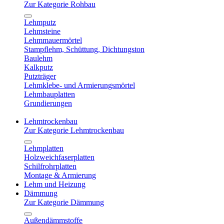
Zur Kategorie Rohbau
Lehmputz
Lehmsteine
Lehmmauermörtel
Stampflehm, Schüttung, Dichtungston
Baulehm
Kalkputz
Putzträger
Lehmklebe- und Armierungsmörtel
Lehmbauplatten
Grundierungen
Lehmtrockenbau
Zur Kategorie Lehmtrockenbau
Lehmplatten
Holzweichfaserplatten
Schilfrohrplatten
Montage & Armierung
Lehm und Heizung
Dämmung
Zur Kategorie Dämmung
Außendämmstoffe