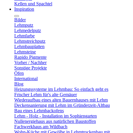
Kellen und Spachtel
Inspiration
Bilder
Lehmputz
Lehmedelputz
Lehmfarbe
Lehmstreichputz
Lehmbauplatten
Lehmsteine
Rapido Pigmente
Vorher / Nachher
Sonstige Projekte
Öfen
International
Blog
Heizungssysteme im Lehmbau: So einfach geht es
Frischer Lehm für's alte Gemäuer
Wiederaufbau eines alten Bauernhauses mit Lehm
Deckensanierung mit Lehm im Gründerzeit-Altbau
Bau eines Lehmbackofens
Lehm - Holz - Installation im Sophiengarten
Nullenergiehaus aus natürlichen Baustoffen
Fachwerkhaus am Wildbach
Wohn-Küche mit Gewölbe in Lehmtrockenbau mit