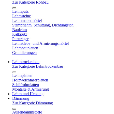
Zur Kategorie Rohbau
Lehmputz
Lehmsteine
Lehmmauermörtel
Stampflehm, Schüttung, Dichtungston
Baulehm
Kalkputz
Putzträger
Lehmklebe- und Armierungsmörtel
Lehmbauplatten
Grundierungen
Lehmtrockenbau
Zur Kategorie Lehmtrockenbau
Lehmplatten
Holzweichfaserplatten
Schilfrohrplatten
Montage & Armierung
Lehm und Heizung
Dämmung
Zur Kategorie Dämmung
Außendämmstoffe