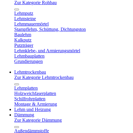
Zur Kategorie Rohbau
Lehmputz
Lehmsteine
Lehmmauermörtel
Stampflehm, Schüttung, Dichtungston
Baulehm
Kalkputz
Putzträger
Lehmklebe- und Armierungsmörtel
Lehmbauplatten
Grundierungen
Lehmtrockenbau
Zur Kategorie Lehmtrockenbau
Lehmplatten
Holzweichfaserplatten
Schilfrohrplatten
Montage & Armierung
Lehm und Heizung
Dämmung
Zur Kategorie Dämmung
Außendämmstoffe