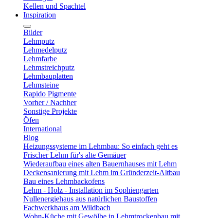
Kellen und Spachtel
Inspiration
Bilder
Lehmputz
Lehmedelputz
Lehmfarbe
Lehmstreichputz
Lehmbauplatten
Lehmsteine
Rapido Pigmente
Vorher / Nachher
Sonstige Projekte
Öfen
International
Blog
Heizungssysteme im Lehmbau: So einfach geht es
Frischer Lehm für's alte Gemäuer
Wiederaufbau eines alten Bauernhauses mit Lehm
Deckensanierung mit Lehm im Gründerzeit-Altbau
Bau eines Lehmbackofens
Lehm - Holz - Installation im Sophiengarten
Nullenergiehaus aus natürlichen Baustoffen
Fachwerkhaus am Wildbach
Wohn-Küche mit Gewölbe in Lehmtrockenbau mit