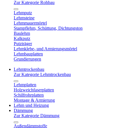
Zur Kategorie Rohbau
Lehmputz
Lehmsteine
Lehmmauermörtel
Stampflehm, Schüttung, Dichtungston
Baulehm
Kalkputz
Putzträger
Lehmklebe- und Armierungsmörtel
Lehmbauplatten
Grundierungen
Lehmtrockenbau
Zur Kategorie Lehmtrockenbau
Lehmplatten
Holzweichfaserplatten
Schilfrohrplatten
Montage & Armierung
Lehm und Heizung
Dämmung
Zur Kategorie Dämmung
Außendämmstoffe