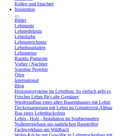
Kellen und Spachtel
Inspiration
Bilder
Lehmputz
Lehmedelputz
Lehmfarbe
Lehmstreichputz
Lehmbauplatten
Lehmsteine
Rapido Pigmente
Vorher / Nachher
Sonstige Projekte
Öfen
International
Blog
Heizungssysteme im Lehmbau: So einfach geht es
Frischer Lehm für's alte Gemäuer
Wiederaufbau eines alten Bauernhauses mit Lehm
Deckensanierung mit Lehm im Gründerzeit-Altbau
Bau eines Lehmbackofens
Lehm - Holz - Installation im Sophiengarten
Nullenergiehaus aus natürlichen Baustoffen
Fachwerkhaus am Wildbach
Wohn-Küche mit Gewölbe in Lehmtrockenbau mit