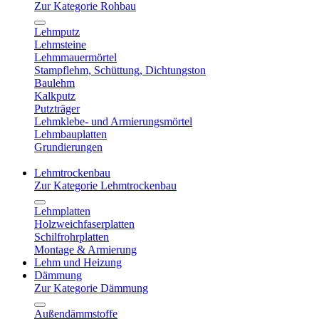
Zur Kategorie Rohbau
Lehmputz
Lehmsteine
Lehmmauermörtel
Stampflehm, Schüttung, Dichtungston
Baulehm
Kalkputz
Putzträger
Lehmklebe- und Armierungsmörtel
Lehmbauplatten
Grundierungen
Lehmtrockenbau
Zur Kategorie Lehmtrockenbau
Lehmplatten
Holzweichfaserplatten
Schilfrohrplatten
Montage & Armierung
Lehm und Heizung
Dämmung
Zur Kategorie Dämmung
Außendämmstoffe