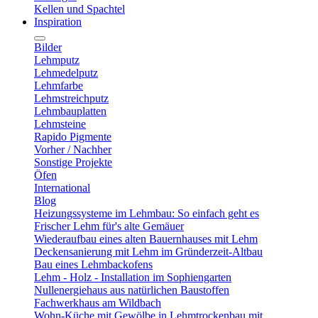
Kellen und Spachtel
Inspiration
Bilder
Lehmputz
Lehmedelputz
Lehmfarbe
Lehmstreichputz
Lehmbauplatten
Lehmsteine
Rapido Pigmente
Vorher / Nachher
Sonstige Projekte
Öfen
International
Blog
Heizungssysteme im Lehmbau: So einfach geht es
Frischer Lehm für's alte Gemäuer
Wiederaufbau eines alten Bauernhauses mit Lehm
Deckensanierung mit Lehm im Gründerzeit-Altbau
Bau eines Lehmbackofens
Lehm - Holz - Installation im Sophiengarten
Nullenergiehaus aus natürlichen Baustoffen
Fachwerkhaus am Wildbach
Wohn-Küche mit Gewölbe in Lehmtrockenbau mit