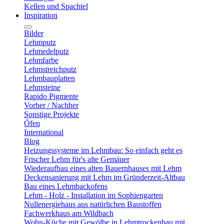
Kellen und Spachtel
Inspiration
Bilder
Lehmputz
Lehmedelputz
Lehmfarbe
Lehmstreichputz
Lehmbauplatten
Lehmsteine
Rapido Pigmente
Vorher / Nachher
Sonstige Projekte
Öfen
International
Blog
Heizungssysteme im Lehmbau: So einfach geht es
Frischer Lehm für's alte Gemäuer
Wiederaufbau eines alten Bauernhauses mit Lehm
Deckensanierung mit Lehm im Gründerzeit-Altbau
Bau eines Lehmbackofens
Lehm - Holz - Installation im Sophiengarten
Nullenergiehaus aus natürlichen Baustoffen
Fachwerkhaus am Wildbach
Wohn-Küche mit Gewölbe in Lehmtrockenbau mit