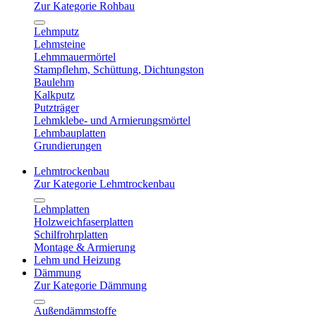
Zur Kategorie Rohbau
Lehmputz
Lehmsteine
Lehmmauermörtel
Stampflehm, Schüttung, Dichtungston
Baulehm
Kalkputz
Putzträger
Lehmklebe- und Armierungsmörtel
Lehmbauplatten
Grundierungen
Lehmtrockenbau
Zur Kategorie Lehmtrockenbau
Lehmplatten
Holzweichfaserplatten
Schilfrohrplatten
Montage & Armierung
Lehm und Heizung
Dämmung
Zur Kategorie Dämmung
Außendämmstoffe