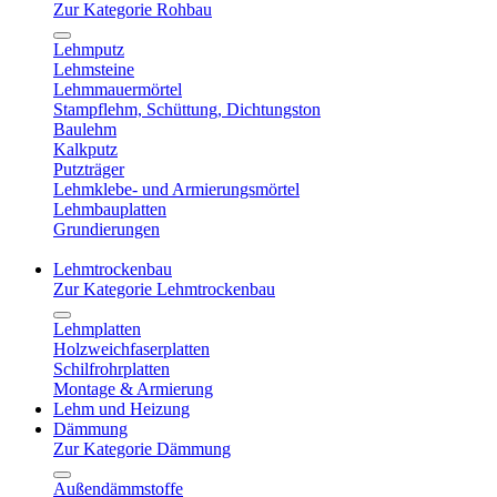
Zur Kategorie Rohbau
Lehmputz
Lehmsteine
Lehmmauermörtel
Stampflehm, Schüttung, Dichtungston
Baulehm
Kalkputz
Putzträger
Lehmklebe- und Armierungsmörtel
Lehmbauplatten
Grundierungen
Lehmtrockenbau
Zur Kategorie Lehmtrockenbau
Lehmplatten
Holzweichfaserplatten
Schilfrohrplatten
Montage & Armierung
Lehm und Heizung
Dämmung
Zur Kategorie Dämmung
Außendämmstoffe