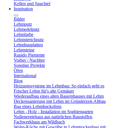
Kellen und Spachtel
Inspiration
Bilder
Lehmputz
Lehmedelputz
Lehmfarbe
Lehmstreichputz
Lehmbauplatten
Lehmsteine
Rapido Pigmente
Vorher / Nachher
Sonstige Projekte
Öfen
International
Blog
Heizungssysteme im Lehmbau: So einfach geht es
Frischer Lehm für's alte Gemäuer
Wiederaufbau eines alten Bauernhauses mit Lehm
Deckensanierung mit Lehm im Gründerzeit-Altbau
Bau eines Lehmbackofens
Lehm - Holz - Installation im Sophiengarten
Nullenergiehaus aus natürlichen Baustoffen
Fachwerkhaus am Wildbach
Wohn-Küche mit Gewölbe in Lehmtrockenbau mit