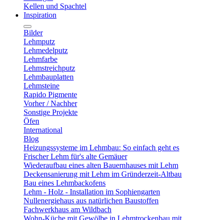
Kellen und Spachtel
Inspiration
Bilder
Lehmputz
Lehmedelputz
Lehmfarbe
Lehmstreichputz
Lehmbauplatten
Lehmsteine
Rapido Pigmente
Vorher / Nachher
Sonstige Projekte
Öfen
International
Blog
Heizungssysteme im Lehmbau: So einfach geht es
Frischer Lehm für's alte Gemäuer
Wiederaufbau eines alten Bauernhauses mit Lehm
Deckensanierung mit Lehm im Gründerzeit-Altbau
Bau eines Lehmbackofens
Lehm - Holz - Installation im Sophiengarten
Nullenergiehaus aus natürlichen Baustoffen
Fachwerkhaus am Wildbach
Wohn-Küche mit Gewölbe in Lehmtrockenbau mit