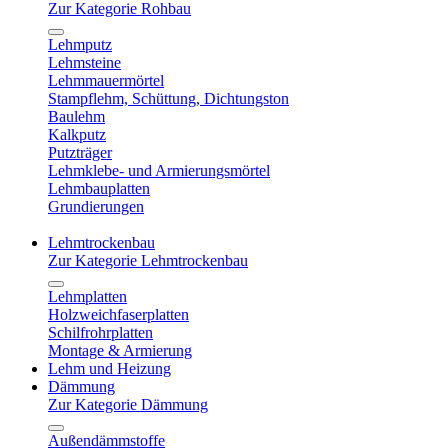
Zur Kategorie Rohbau
Lehmputz
Lehmsteine
Lehmmauermörtel
Stampflehm, Schüttung, Dichtungston
Baulehm
Kalkputz
Putzträger
Lehmklebe- und Armierungsmörtel
Lehmbauplatten
Grundierungen
Lehmtrockenbau
Zur Kategorie Lehmtrockenbau
Lehmplatten
Holzweichfaserplatten
Schilfrohrplatten
Montage & Armierung
Lehm und Heizung
Dämmung
Zur Kategorie Dämmung
Außendämmstoffe