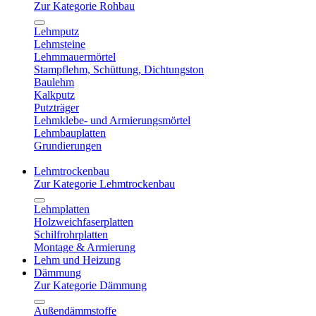
Zur Kategorie Rohbau
Lehmputz
Lehmsteine
Lehmmauermörtel
Stampflehm, Schüttung, Dichtungston
Baulehm
Kalkputz
Putzträger
Lehmklebe- und Armierungsmörtel
Lehmbauplatten
Grundierungen
Lehmtrockenbau
Zur Kategorie Lehmtrockenbau
Lehmplatten
Holzweichfaserplatten
Schilfrohrplatten
Montage & Armierung
Lehm und Heizung
Dämmung
Zur Kategorie Dämmung
Außendämmstoffe