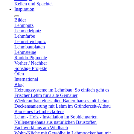
Kellen und Spachtel
Inspiration
Bilder
Lehmputz
Lehmedelputz
Lehmfarbe
Lehmstreichputz
Lehmbauplatten
Lehmsteine
Rapido Pigmente
Vorher / Nachher
Sonstige Projekte
Öfen
International
Blog
Heizungssysteme im Lehmbau: So einfach geht es
Frischer Lehm für's alte Gemäuer
Wiederaufbau eines alten Bauernhauses mit Lehm
Deckensanierung mit Lehm im Gründerzeit-Altbau
Bau eines Lehmbackofens
Lehm - Holz - Installation im Sophiengarten
Nullenergiehaus aus natürlichen Baustoffen
Fachwerkhaus am Wildbach
Wohn-Küche mit Gewölbe in Lehmtrockenbau mit