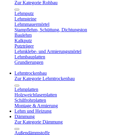
Zur Kategorie Rohbau
Lehmputz
Lehmsteine
Lehmmauermörtel
Stampflehm, Schüttung, Dichtungston
Baulehm
Kalkputz
Putzträger
Lehmklebe- und Armierungsmörtel
Lehmbauplatten
Grundierungen
Lehmtrockenbau
Zur Kategorie Lehmtrockenbau
Lehmplatten
Holzweichfaserplatten
Schilfrohrplatten
Montage & Armierung
Lehm und Heizung
Dämmung
Zur Kategorie Dämmung
Außendämmstoffe