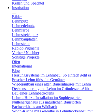
Kellen und Spachtel
Inspiration
Bilder
Lehmputz
Lehmedelputz
Lehmfarbe
Lehmstreichputz
Lehmbauplatten
Lehmsteine
Rapido Pigmente
Vorher / Nachher
Sonstige Projekte
Öfen
International
Blog
Heizungssysteme im Lehmbau: So einfach geht es
Frischer Lehm für's alte Gemäuer
Wiederaufbau eines alten Bauernhauses mit Lehm
Deckensanierung mit Lehm im Gründerzeit-Altbau
Bau eines Lehmbackofens
Lehm - Holz - Installation im Sophiengarten
Nullenergiehaus aus natürlichen Baustoffen
Fachwerkhaus am Wildbach
Wohn-Küche mit Gewölbe in Lehmtrockenbau mit