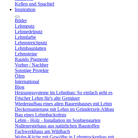
Kellen und Spachtel
Inspiration
Bilder
Lehmputz
Lehmedelputz
Lehmfarbe
Lehmstreichputz
Lehmbauplatten
Lehmsteine
Rapido Pigmente
Vorher / Nachher
Sonstige Projekte
Öfen
International
Blog
Heizungssysteme im Lehmbau: So einfach geht es
Frischer Lehm für's alte Gemäuer
Wiederaufbau eines alten Bauernhauses mit Lehm
Deckensanierung mit Lehm im Gründerzeit-Altbau
Bau eines Lehmbackofens
Lehm - Holz - Installation im Sophiengarten
Nullenergiehaus aus natürlichen Baustoffen
Fachwerkhaus am Wildbach
Wohn-Küche mit Gewölbe in Lehmtrockenbau mit