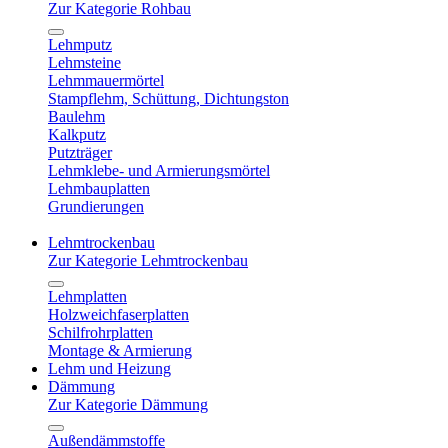
Zur Kategorie Rohbau
Lehmputz
Lehmsteine
Lehmmauermörtel
Stampflehm, Schüttung, Dichtungston
Baulehm
Kalkputz
Putzträger
Lehmklebe- und Armierungsmörtel
Lehmbauplatten
Grundierungen
Lehmtrockenbau
Zur Kategorie Lehmtrockenbau
Lehmplatten
Holzweichfaserplatten
Schilfrohrplatten
Montage & Armierung
Lehm und Heizung
Dämmung
Zur Kategorie Dämmung
Außendämmstoffe